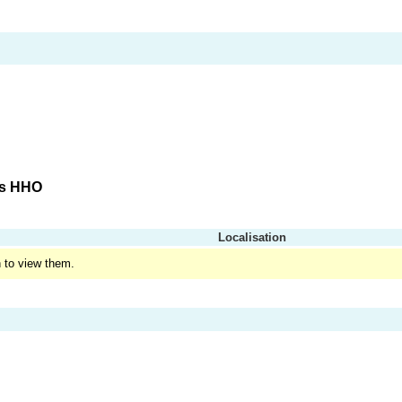
rs HHO
Localisation
 to view them.