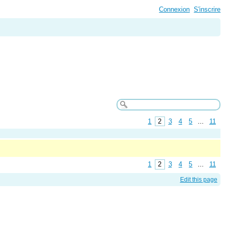
Connexion
S'inscrire
1
2
3
4
5
...
11
1
2
3
4
5
...
11
Edit this page