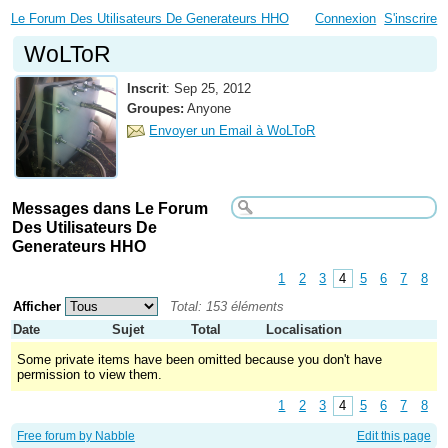
Le Forum Des Utilisateurs De Generateurs HHO
Connexion
S'inscrire
WoLToR
Inscrit
:
Sep 25, 2012
Groupes:
Anyone
Envoyer un Email à WoLToR
Messages dans Le Forum
Des Utilisateurs De
Generateurs HHO
1
2
3
4
5
6
7
8
Afficher
Total: 153 éléments
Date
Sujet
Total
Localisation
Some private items have been omitted because you don't have
permission to view them.
1
2
3
4
5
6
7
8
Free forum by Nabble
Edit this page