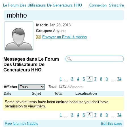
Le Forum Des Utilisateurs De Generateurs HHO
Connexion
S'inscrire
mbhho
Inscrit
:
Jan 23, 2013
Groupes:
Anyone
Envoyer un Email à mbhho
Messages dans Le Forum
Des Utilisateurs De
Generateurs HHO
1
...
3
4
5
6
7
8
9
...
74
Afficher
Total: 1474 éléments
Date
Sujet
Total
Localisation
Some private items have been omitted because you don't have
permission to view them.
1
...
3
4
5
6
7
8
9
...
74
Free forum by Nabble
Edit this page