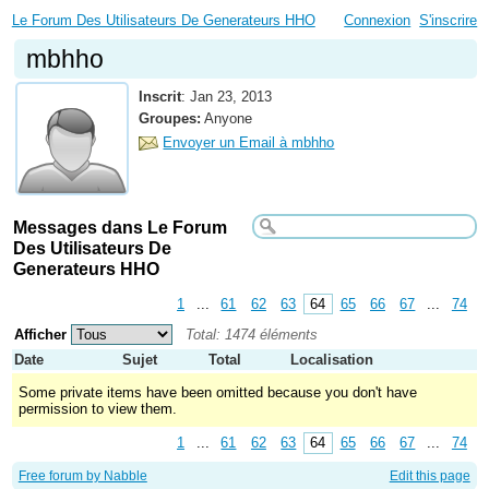
Le Forum Des Utilisateurs De Generateurs HHO
Connexion
S'inscrire
mbhho
Inscrit
:
Jan 23, 2013
Groupes:
Anyone
Envoyer un Email à mbhho
Messages dans Le Forum
Des Utilisateurs De
Generateurs HHO
1
...
61
62
63
64
65
66
67
...
74
Afficher
Total: 1474 éléments
Date
Sujet
Total
Localisation
Some private items have been omitted because you don't have
permission to view them.
1
...
61
62
63
64
65
66
67
...
74
Free forum by Nabble
Edit this page