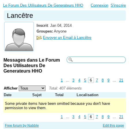
Le Forum Des Utilisateurs De Generateurs HHO
Connexion
S'inscrire
Lancêtre
Inscrit
:
Jan 04, 2014
Groupes:
Anyone
Envoyer un Email à Lancêtre
Messages dans Le Forum
Des Utilisateurs De
Generateurs HHO
1
...
3
4
5
6
7
8
9
...
21
Afficher
Total: 407 éléments
Date
Sujet
Total
Localisation
Some private items have been omitted because you don't have
permission to view them.
1
...
3
4
5
6
7
8
9
...
21
Free forum by Nabble
Edit this page