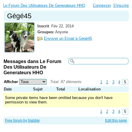
Le Forum Des Utilisateurs De Generateurs HHO
Connexion
S'inscrire
Gégé45
Inscrit
:
Fév 22, 2014
Groupes:
Anyone
Envoyer un Email à Gégé45
Messages dans Le Forum
Des Utilisateurs De
Generateurs HHO
Afficher
Total: 87 éléments
1
2
3
4
5
Date
Sujet
Total
Localisation
Some private items have been omitted because you don't have
permission to view them.
1
2
3
4
5
Free forum by Nabble
Edit this page