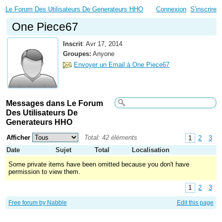
Le Forum Des Utilisateurs De Generateurs HHO
Connexion
S'inscrire
One Piece67
Inscrit
:
Avr 17, 2014
Groupes:
Anyone
Envoyer un Email à One Piece67
Messages dans Le Forum
Des Utilisateurs De
Generateurs HHO
Afficher
Total: 42 éléments
1
2
3
Date
Sujet
Total
Localisation
Some private items have been omitted because you don't have
permission to view them.
1
2
3
Free forum by Nabble
Edit this page