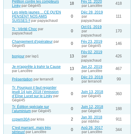
Pétition contre les compteurs
Fév 11, 2020
18
418
Linky
par Gégé45
par Lancêtre
Les gilets jaunes ... CE QU'EN
Déc 28, 2019
0
111
PENSENT NOS AMIS
par
SUISSES !!
par papyachaud
papyachaud
Oct 01, 2019
Tr : Vérité Choc
par
0
170
par
papyachaud
papyachaud
Changement d'opérateur
par
Fév 23, 2019
0
146
Gégé45
par Gégé45
Fév 02, 2019
13
426
bonjour
par lap1
par
papyachaud
Je m'apprête à trahir la Cause
Jan 22, 2019
13
467
par Lancêtre
par Lancêtre
Déc 23, 2018
0
99
Présentation
par terranoII
par terranoII
Tr: Pourquoi il faut regarder
jeudi 14 juin 2018 l’émission
Juin 13, 2018
0
360
d’Elise Lucet sur le Linky
par
par Gégé45
Gégé45
Tr: Édition spéciale sur
Juin 12, 2018
0
188
l’aluminium
par Gégé45
par Gégé45
Jan 30, 2018
2
911
ccpwm30A
par kriss
par mbhho
C'est marrant...mais très
Aoû 26, 2017
0
344
sérieux!
par Lancêtre
par Lancêtre