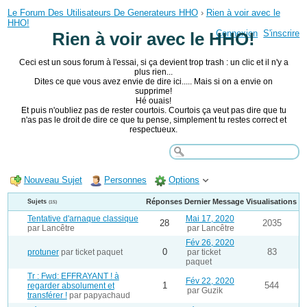
Le Forum Des Utilisateurs De Generateurs HHO
›
Rien à voir avec le
HHO!
Connexion
S'inscrire
Rien à voir avec le HHO!
Ceci est un sous forum à l'essai, si ça devient trop trash : un clic et il n'y a
plus rien...
Dites ce que vous avez envie de dire ici..... Mais si on a envie on
supprime!
Hé ouais!
Et puis n'oubliez pas de rester courtois. Courtois ça veut pas dire que tu
n'as pas le droit de dire ce que tu pense, simplement tu restes correct et
respectueux.
Nouveau Sujet
Personnes
Options
Réponses
Dernier Message
Visualisations
Sujets
(15)
Tentative d'arnaque classique
Mai 17, 2020
28
2035
par Lancêtre
par Lancêtre
Fév 26, 2020
0
83
protuner
par ticket paquet
par ticket
paquet
Tr : Fwd: EFFRAYANT ! à
Fév 22, 2020
1
544
regarder absolument et
par Guzik
transférer !
par papyachaud